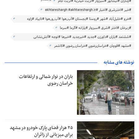
#چناران #نیشابور #سبزوار #تربت حیدریه #تربت جام
#خبر #اخترشرق #اخبار #akhtareshargh #akhtareshargh.ir
#خرو #خلیل‌آباد #شهر #روستا #بجستان #آب‌_هوا #آب_و_هوا #تایباد #زاوه
#جغتای
#زبرخان #اختر #شرق #سبزوار #یارانه #گرما #سرما
#ششتمد #باران #داورزن #جدید #خبرجدید #خبرها #توجه #آتش‌نشانی
#آتش_نشانی
#مشهد #قوچان #خراسان‌رضوی #خراسان_رضوی #کاشمر
نوشته های مشابه
باران در نوار شمالی و ارتفاعات
خراسان رضوی
۲۵ هزار فضای پارک خودرو در مشهد
برای میزبانی از زائران