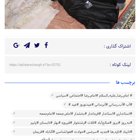
اشتراک گذاری :
لینک کوتاه :
https://akhtareshargh.ir/?p=15751
برچسب ها
# امام_رضا_علیه_السلام #امام_رضا #اجتماعی #سیاسی
#آب #آب_رسانی #آب‎رسانی #عیدنوروز #عید #
#استانداری #استاندار #فرماندار #بخشدار #امام_جمعه #امام‌جمعه
#مسجد_گوهر_شاد #باخرز
#به_روز #بروز #صالح‌آباد #کلات #رشتخوار #فیروزه #بهار #تابستان #پاییز
#زمستان
#تایباد #تازه_ها #جدید #سرخس #حوادث #هواشناسی #گناباد #فریمان
#شهرستان #شهرداری #فریمان #حرم #حرم_امام_رضا_علیه_السلام