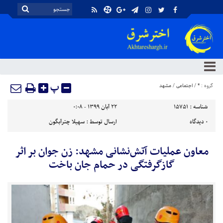
پ
گروه :
*
/
اجتماعی
/
مشهد
شناسه :
15751
۲۲ آبان ۱۳۹۹ - ۰:۰۸
۰
دیدگاه
ارسال توسط :
سهیلا چترآبگون
معاون عملیات آتش‌نشانی مشهد: زن جوان بر اثر
گازگرفتگی در حمام جان باخت