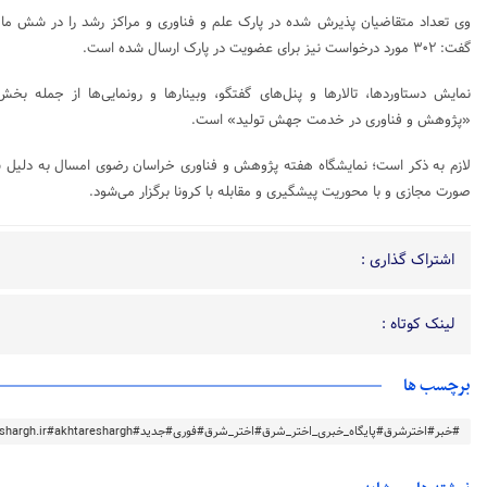
گفت: ۳۰۲ مورد درخواست نیز برای عضویت در پارک ارسال شده است.
نمایش دستاوردها، تالارها و پنل‌های گفتگو، وبینارها و رونمایی‌ها از جمله بخ
«پژوهش و فناوری در خدمت جهش تولید» است.
صورت مجازی و با محوریت پیشگیری و مقابله با کرونا برگزار می‌شود.
اشتراک گذاری :
لینک کوتاه :
برچسب ها
#خبر#اخترشرق#پایگاه_خبری_اختر_شرق#اختر_شرق#فوری#جدید#akhtareshargh.ir#akhtareshargh#خراسان#خراسان_رضوی