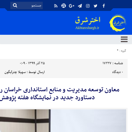
گروه :
*
شناسه :
17227
۲۵ آذر ۱۳۹۹ - ۰:۰۹
۰
دیدگاه
ارسال توسط :
سهیلا چترآبگون
دستاورد جدید در نمایشگاه هفته پژوهش 