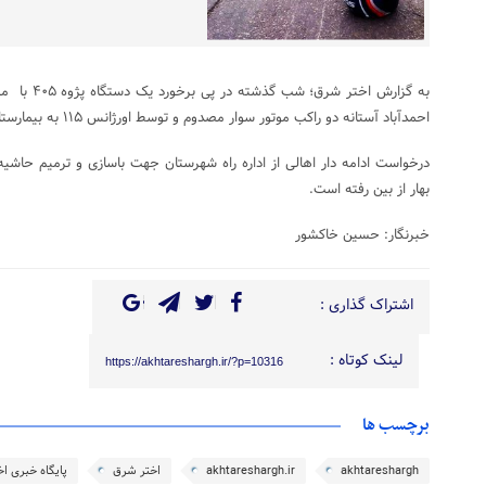
به گزارش اخت
احمدآباد آستانه دو راکب موتور سوار مصدوم و توسط اورژانس ۱۱۵ به بیمارستان منتقل شدند.
درخواست ادامه دار اهالی از اداره راه شهرستان جهت باسازی و ترمیم حاشیه
بهار از بین رفته است.
خبرنگار: حسین خاکشور
اشتراک گذاری :
لینک کوتاه :
https://akhtareshargh.ir/?p=10316
برچسب ها
akhtareshargh
akhtareshargh.ir
اختر شرق
پایگاه خبری ا