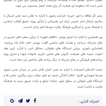
عنوان «غدیر؛ میثاق امت با ولایت»، برگرفته از پیام پیامبر اکرم (ص) در صحرای
غدیر است که منظومه‌ ای هدایت‌ گر برای همه اعصار محسوب می‌ شود.
مدیر کل اوقاف و امور خیریه خراسان رضوی با اشاره به تقارن عید غدیر امسال با
سالروز ارتحال امام خمینی (ره)، این همزمانی را یادآور پیوند عمیق انقلاب اسلامی
با فرهنگ غدیر و احیاگری فرهنگ ولایت توسط امام راحل دانست.
وی همچنین با اشاره به اجرای پویش «اطعام علوی» با برپایی سفره‌ های غدیری در
بقاع متبرکه، مساجد و هیئت های مذهبی گفت: پویش «هر خانه یک پرچم»،
فضاسازی شهری، برپایی ایستگاه‌ های صلواتی، محافل انس با قرآن، آیین عقد
اخوت، خیمه‌ های معرفت، کاروان‌ های شادی، تکریم خانواده شهدا و اجرای ویژه‌
برنامه‌های فرهنگی در بقاع متبرکه از دیگر برنامه‌ های شاخص این دهه است.
حجت الاسلام احمدزاده با اشاره به نصب المان فاخر غدیر در میدان غدیر مشهد
توسط شهرداری افزود: اعلام آمادگی حدود دو هزار موکب برای برگزاری جشن‌ ها و
ایستگاه‌ های صلواتی در سطح شهر، نشانه عشق و ارادت عمیق مردم به فرهنگ
ولایت و امامت است.
اشتراک گذاری :