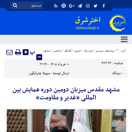
پ
گروه :
*
/
پیشنهاد سردبیر
/
تیتر یک
/
خبری
/
گفتگو
/
مذهبی
/
مشهد
شناسه :
46324
۱۰ خرداد ۱۴۰۵ - ۲۲:۴۱
۰
دیدگاه
ارسال توسط :
سهیلا چترآبگون
مشهد مقدس میزبان دومین دوره همایش بین‌
المللی «غدیر و مقاومت»