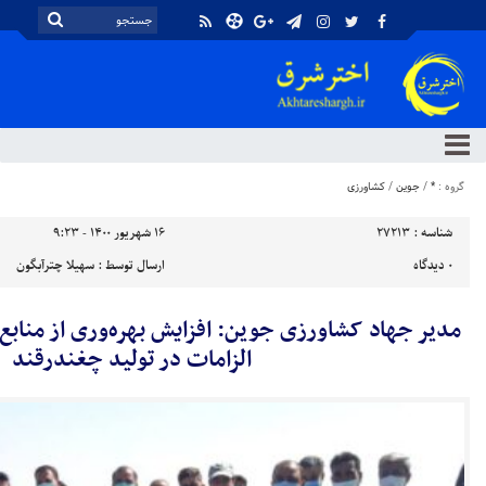
گروه :
*
/
جوین
/
کشاورزی
شناسه :
27213
۱۶ شهریور ۱۴۰۰ - ۹:۲۳
۰
دیدگاه
ارسال توسط :
سهیلا چترآبگون
مدیر جهاد کشاورزی جوین: افزایش بهره‌وری از منابع 
الزامات در تولید چغندرقند