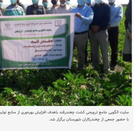
سایت الگویی جامع ترویجی کشت چغندرقند باهدف افزایش بهره‌وری از منابع تولید 
با حضور جمعی از چغندرکاران شهرستان برگزار شد.