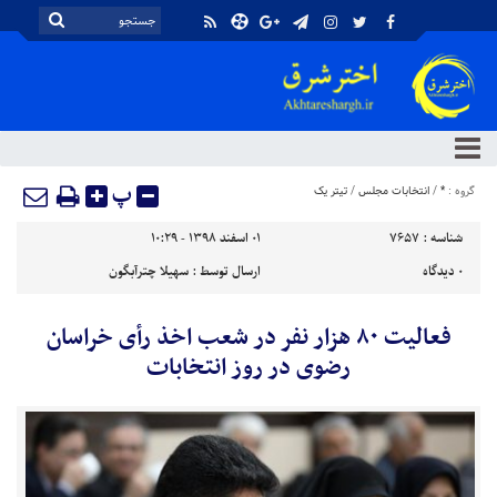
پ
گروه :
*
/
انتخابات مجلس
/
تیتر یک
شناسه :
7657
۰۱ اسفند ۱۳۹۸ - ۱۰:۲۹
۰
دیدگاه
ارسال توسط :
سهیلا چترآبگون
فعالیت ۸۰ هزار نفر در شعب اخذ رأی خراسان
رضوی در روز انتخابات