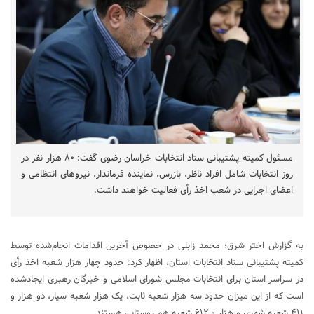
مسئول کمیته پشتیبانی ستاد انتخابات خراسان رضوی گفت: ۸۰ هزار نفر در
روز انتخابات شامل افراد ناظر، بازرس، نماینده فرماندار، نیروهای انتظامی و
اعضای اجرایی در شعب اخذ رأی فعالیت خواهند داشت.
به گزارش اختر شرق؛ محمد زابلی در خصوص آخرین اقدامات انجام‌شده توسط
کمیته پشتیبانی ستاد انتخابات استان، اظهار کرد: حدود چهار هزار شعبه اخذ رأی
در سراسر استان برای انتخابات مجلس شورای اسلامی و خبرگان رهبری ایجادشده
است که از این میزان حدود سه هزار شعبه ثابت، یک هزار شعبه سیار، دو هزار و
۴۱۱ شعبه شهری و هزار و ۶۱۲ شعبه هم روستایی هستند.