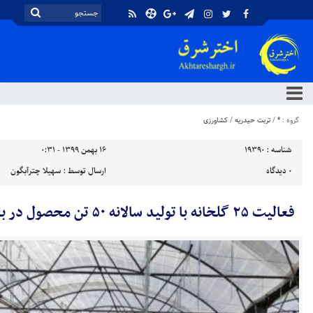
گروه :
*
/
تربت حیدریه
/
کشاورزی
شناسه :
19390
۱۶ بهمن ۱۳۹۹ - ۰:۳۱
۰
دیدگاه
ارسال توسط :
سهیلا چترآبگون
فعالیت ۲۵ گلخانه با تولید سالانه ۵۰ تن محصول در بخش رخ تربت حیدریه