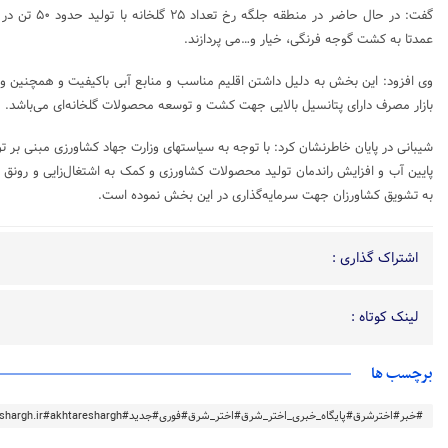
گفت: در حال حاضر 
عمدتا به کشت گوجه فرنگی، خیار و…می پردازند.
وی افزود: این بخش به دلیل داشتن اقلیم مناسب و منابع آبی باکیفیت و همچنین و
بازار مصرف دارای پتانسیل بالایی جهت کشت و توسعه محصولات گلخانه‌ای می‌باشد.
شیبانی در پایان خاطرنشان کرد: با توجه به سیاستهای وزارت جهاد کشاورزی مبنی بر
پایین آب و افزایش راندمان تولید محصولات کشاورزی و کمک به اشتغال‌زایی و رونق ر
به تشویق کشاورزان جهت سرمایه‌گذاری در این بخش نموده است.
اشتراک گذاری :
لینک کوتاه :
برچسب ها
#خبر#اخترشرق#پایگاه_خبری_اختر_شرق#اختر_شرق#فوری#جدید#akhtareshargh.ir#akhtareshargh#خراسان#خراسان_رضوی