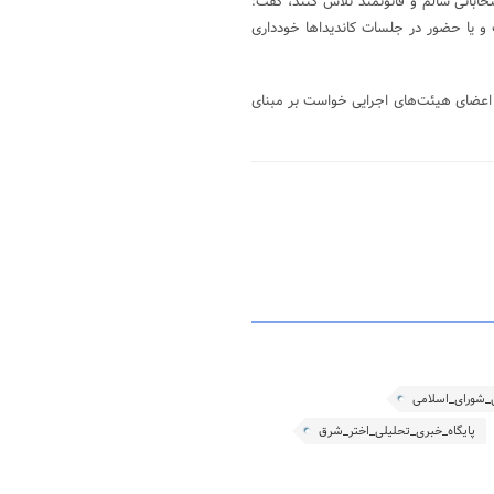
نتخاباتی سالم و قانونمند تلاش کنند، گفت:
 و یا حضور در جلسات کاندیدا‌ها خودداری
از اعضای هیئت‌های اجرایی خواست بر مبنای
_شورای_اسلامی
پایگاه_خبری_تحلیلی_اختر_شرق