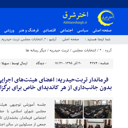
صفحه اصلی
سیاسی
اجتماعی
اقتصادی
فرهنگ و هنر
ورزشی
شما اینجا هستید :
صفحه اصلی
آرشیو :
*
,
انتخابات مجلس
,
تربت حیدریه
,
گروه :
*
/
انتخابات مجلس
/
تربت حیدریه
/
دیگر رسانه ها
شناسه :
4274
۲۰ آذر ۱۳۹۸ - ۱۷:۳۱
۰
دیدگاه
ارسال توسط :
سهیلا چ
فرماندار تربت‌حیدریه: اعضای هیئت‌های اجرای
بدون جانب‌داری از هر کاندیدای خاص برای برگزا
جلسه آموزشی توجیهی هیئت‌ها
مجلس شورای اسلامی با حض
اجتماعی فرماندار، بخشداران ت
جمعی از مسئولین در سالن اجتم