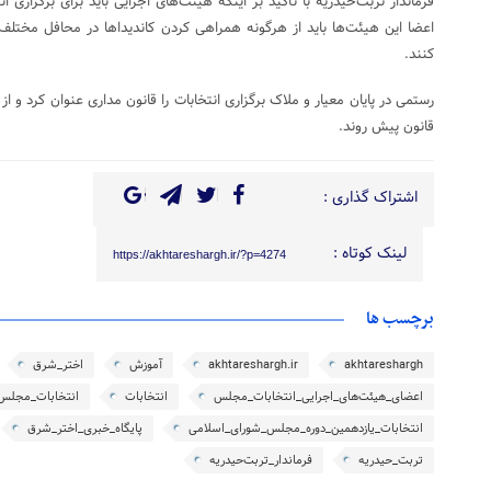
فرماندار تربت‌حیدریه با تأکید بر اینکه هیئت‌های اجرایی باید برای برگزاری ا
اعضا این هیئت‌ها باید از هرگونه همراهی کردن کاندیدا‌ها در محافل مختلف
کنند.
رستمی در پایان معیار و ملاک برگزاری انتخابات را قانون مداری عنوان کرد و 
قانون پیش روند.
اشتراک گذاری :
لینک کوتاه :
https://akhtareshargh.ir/?p=4274
برچسب ها
akhtareshargh
akhtareshargh.ir
آموزش
اختر_شرق
اعضای_هیئت‌های_اجرایی_انتخابات_مجلس
انتخابات
انتخابات_مجلس
انتخابات_یازدهمین_دوره_مجلس_شورای_اسلامی
پایگاه_خبری_اختر_شرق
تربت_حیدریه
فرماندار_تربت‌حیدریه