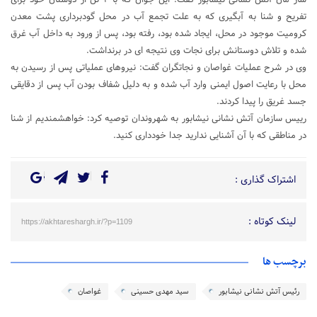
ساز مان آتش نشانی نیشابور گفت: این جوان که با ۲ تن از دوستان خود برای
تفریح و شنا به آبگیری که به علت تجمع آب در محل گودبرداری پشت معدن
کرومیت موجود در محل، ایجاد شده بود، رفته بود، پس از ورود به داخل آب غرق
شده و تلاش دوستانش برای نجات وی نتیجه ای در برنداشت.
وی در شرح عملیات غواصان و نجاتگران گفت: نیروهای عملیاتی پس از رسیدن به
محل با رعایت اصول ایمنی وارد آب شده و به دلیل شفاف بودن آب پس از دقایقی
جسد غریق را پیدا کردند.
رییس سازمان آتش نشانی نیشابور به شهروندان توصیه کرد: خواهشمندیم از شنا
در مناطقی که با آن آشنایی ندارید جدا خودداری کنید.
اشتراک گذاری :
لینک کوتاه :
https://akhtareshargh.ir/?p=1109
برچسب ها
رئیس آتش نشانی نیشابور
سید مهدی حسینی
غواصان