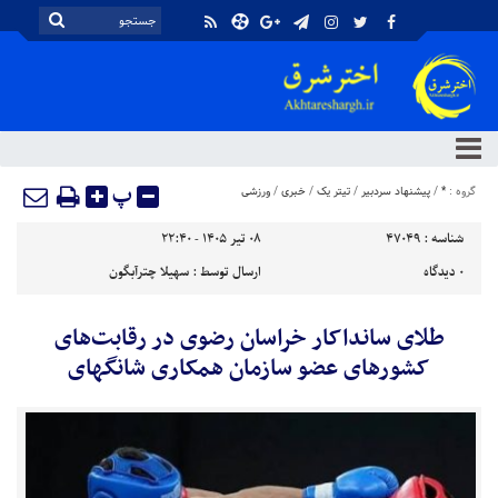
پ
گروه :
*
/
پیشنهاد سردبیر
/
تیتر یک
/
خبری
/
ورزشی
شناسه :
47049
۰۸ تیر ۱۴۰۵ - ۲۲:۴۰
۰
دیدگاه
ارسال توسط :
سهیلا چترآبگون
طلای سانداکار خراسان رضوی در رقابت‌های
کشور‌های عضو سازمان همکاری شانگهای