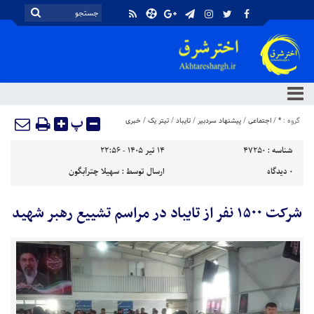
پ
گروه :
*
/
اجتماعی
/
پیشنهاد سردبیر
/
تایباد
/
تیتر یک
/
خبری
شناسه :
47250
۱۴ تیر ۱۴۰۵ - ۲۲:۵۶
۰
دیدگاه
ارسال توسط :
سهیلا چترآبگون
شرکت ۱۵۰۰ نفر از تایباد در مراسم تشییع رهبر شهید