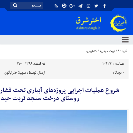
گروه :
*
/
تربت حیدریه
/
کشاورزی
شناسه :
20433
۰۵ اسفند ۱۳۹۹ - ۲:۰۰
۰
دیدگاه
ارسال توسط :
سهیلا چترآبگون
روستای درخت سنجد تربت حیدر