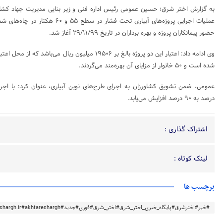
به گزارش اختر شرق؛ حسین عمومی رئیس اداره فنی و زیر بنایی مدیریت جهاد کشاو
حضور پیمانکاران پروژه و بهره برداران در تاریخ ۲۹/۱۱/۹۹ آغاز شد.
شده است و ۵۰ خانوار از مزایای آن بهره‌مند می‌گردند.
درصد به ۹۰ درصد افزایش می‌یابد.
اشتراک گذاری :
لینک کوتاه :
برچسب ها
#خبر#اخترشرق#پایگاه_خبری_اختر_شرق#اختر_شرق#فوری#جدید#akhtareshargh.ir#akhtareshargh#خراسان#خراسان_رضوی