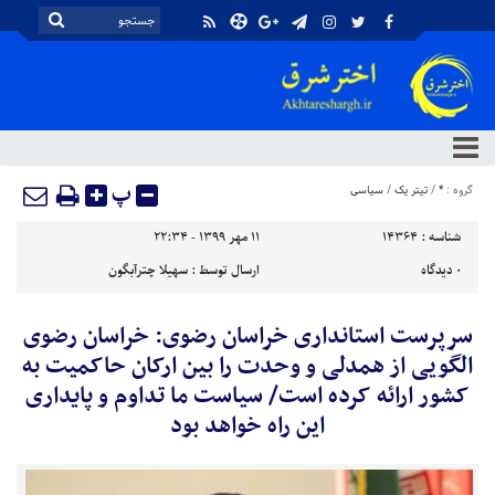
پ
گروه :
*
/
تیتر یک
/
سیاسی
شناسه :
14364
۱۱ مهر ۱۳۹۹ - ۲۲:۳۴
۰
دیدگاه
ارسال توسط :
سهیلا چترآبگون
سرپرست استانداری خراسان رضوی: خراسان رضوی
الگویی از همدلی و وحدت را بین ارکان حاکمیت به
کشور ارائه کرده است/ سیاست ما تداوم و پایداری
این راه خواهد بود