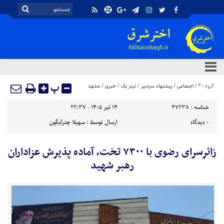
پ
گروه :
*
/
اجتماعی
/
پیشنهاد سردبیر
/
تیتر یک
/
خبری
/
مشهد
شناسه :
47238
۱۴ تیر ۱۴۰۵ - ۲۲:۳۷
۰
دیدگاه
ارسال توسط :
سهیلا چترآبگون
زائرسرای رضوی با ۷۳۰۰ تخت، آماده پذیرش عزاداران
رهبر شهید