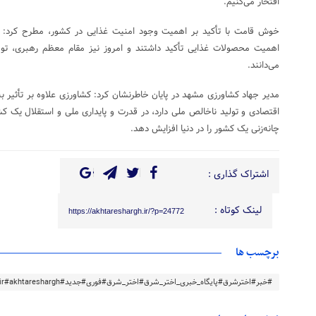
افتخار می‌کنیم.
خوش قامت با تأکید بر اهمیت وجود امنیت غذایی در کشور، مطرح کرد: ا
اهمیت محصولات غذایی تأکید داشتند و امروز نیز مقام معظم رهبری، توج
می‌دانند.
مدیر جهاد کشاورزی مشهد در پایان خاطرنشان کرد: کشاورزی علاوه بر تأثیر ب
اقتصادی و تولید ناخالص ملی دارد، در قدرت و پایداری ملی و استقلال یک کش
چانه‌زنی یک کشور را در دنیا افزایش دهد.
اشتراک گذاری :
لینک کوتاه :
https://akhtareshargh.ir/?p=24772
برچسب ها
#خبر#اخترشرق#پایگاه_خبری_اختر_شرق#اختر_شرق#فوری#جدید#akhtareshargh.ir#akhtareshargh#خراسان#خراسان_رضوی