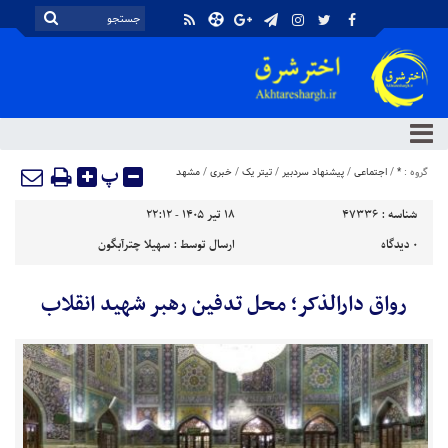
پ
گروه :
*
/
اجتماعی
/
پیشنهاد سردبیر
/
تیتر یک
/
خبری
/
مشهد
شناسه :
47336
۱۸ تیر ۱۴۰۵ - ۲۲:۱۲
۰
دیدگاه
ارسال توسط :
سهیلا چترآبگون
رواق دارالذکر؛ محل تدفین رهبر شهید انقلاب