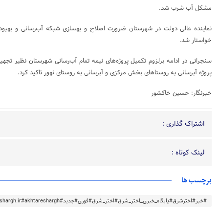
مشکل آب شرب شد.
نماینده عالی دولت در شهرستان ضرورت اصلاح و بهسازی شبکه آب‌رسانی و بهبو
خواستار شد.
سنجرانی در ادامه برلزوم تکمیل پروژه‌های نیمه تمام آب‌رسانی شهرستان نظیر تج
پروژه آبرسانی به روستاهای بخش مرکزی و آبرسانی به روستای نهور تاکید کرد.
خبرنگار: حسین خاکشور
اشتراک گذاری :
لینک کوتاه :
برچسب ها
#خبر#اخترشرق#پایگاه_خبری_اختر_شرق#اختر_شرق#فوری#جدید#akhtareshargh.ir#akhtareshargh#خراسان#خراسان_رضوی