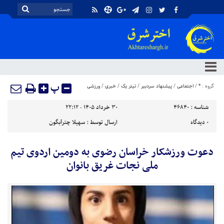
پ
گروه :
*
/
اجتماعی
/
پیشنهاد سردبیر
/
تیتر یک
/
خبری
/
ورزشی
شناسه :
46840
۳۰ خرداد ۱۴۰۵ - ۲۲:۱۲
۰
دیدگاه
ارسال توسط :
سهیلا چترآبگون
دعوت ورزشکار خراسان رضوی به دومین اردوی تیم
ملی نجات غریق بانوان