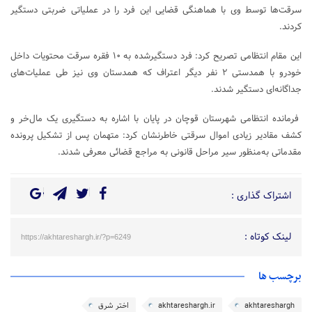
سرقت‌ها توسط وی با هماهنگی قضایی این فرد را در عملیاتی ضربتی دستگیر
کردند.
این مقام انتظامی تصریح کرد: فرد دستگیرشده به ۱۰ فقره سرقت محتویات داخل
خودرو با همدستی ۲ نفر دیگر اعتراف که همدستان وی نیز طی عملیات‌های
جداگانه‌ای دستگیر شدند.
فرمانده انتظامی شهرستان قوچان در پایان با اشاره به دستگیری یک مال‌خر و
کشف مقادیر زیادی اموال سرقتی خاطرنشان کرد: متهمان پس از تشکیل پرونده
مقدماتى به‌منظور سیر مراحل قانونی به مراجع قضائی معرفی شدند.
اشتراک گذاری :
لینک کوتاه :
https://akhtareshargh.ir/?p=6249
برچسب ها
akhtareshargh
akhtareshargh.ir
اختر شرق