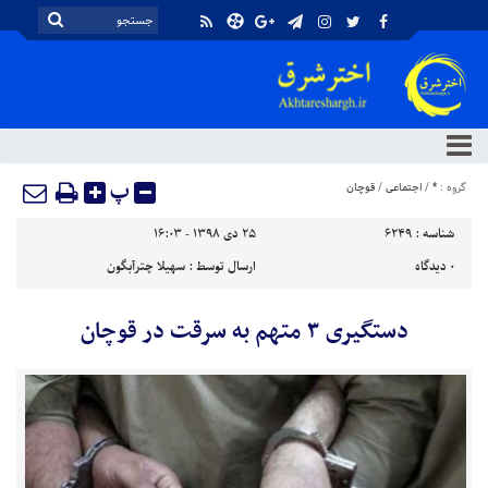
پ
گروه :
*
/
اجتماعی
/
قوچان
شناسه :
6249
۲۵ دی ۱۳۹۸ - ۱۶:۰۳
۰
دیدگاه
ارسال توسط :
سهیلا چترآبگون
دستگیری ۳ متهم به سرقت در قوچان