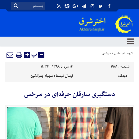
پ
گروه :
اجتماعی
/
سرخس
شناسه :
1981
۱۴ مرداد ۱۳۹۸ - ۱۱:۳۴
۰
دیدگاه
ارسال توسط :
سهیلا چترآبگون
دستگیری سارقان حرفه‌ای در سرخس