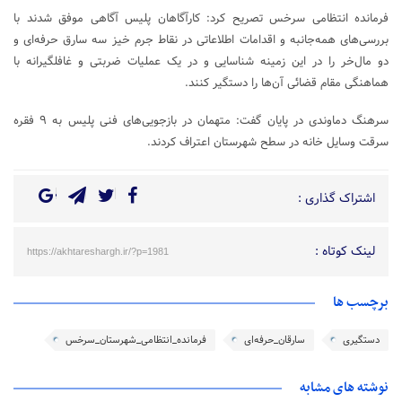
فرمانده انتظامی سرخس تصریح کرد: کارآگاهان پلیس آگاهی موفق شدند با
بررسی‌های همه‌جانبه و اقدامات اطلاعاتی در نقاط جرم خیز سه سارق حرفه‌ای و
دو مال‌خر را در این زمینه شناسایی و در یک عملیات ضربتی و غافلگیرانه با
هماهنگی مقام قضائی آن‌ها را دستگیر کنند.
سرهنگ دماوندی در پایان گفت: متهمان در بازجویی‌های فنی پلیس به ۹ فقره
سرقت وسایل خانه در سطح شهرستان اعتراف کردند.
اشتراک گذاری :
لینک کوتاه :
https://akhtareshargh.ir/?p=1981
برچسب ها
دستگیری
سارقان_حرفه‌ای
فرمانده_انتظامی_شهرستان_سرخس
نوشته های مشابه