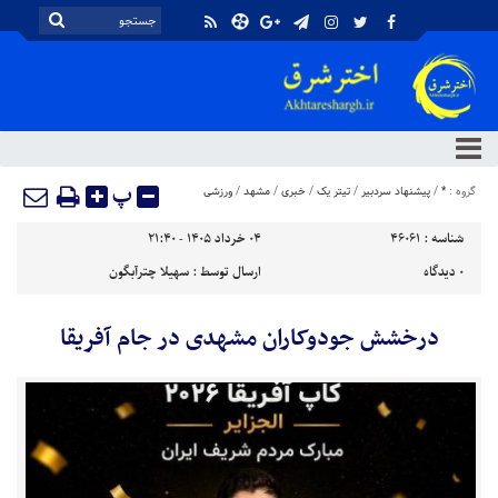
پ
گروه :
*
/
پیشنهاد سردبیر
/
تیتر یک
/
خبری
/
مشهد
/
ورزشی
شناسه :
46061
۰۴ خرداد ۱۴۰۵ - ۲۱:۴۰
۰
دیدگاه
ارسال توسط :
سهیلا چترآبگون
درخشش جودوکاران مشهدی در جام آفریقا