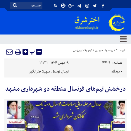
پ
گروه :
*
/
پیشنهاد سردبیر
/
تیتر یک
/
ورزشی
شناسه :
44104
۰۸ بهمن ۱۴۰۴ - ۲۲:۳۱
۰
دیدگاه
ارسال توسط :
سهیلا چترآبگون
درخشش تیم‌های فوتسال منطقه دو شهرداری مشهد