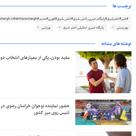
برچسب ها
#خبر#اخترشرق#پایگاه_خبری_اختر_شرق#اختر_شرق#فوری#جدید#akhtareshargh.ir#akhtareshargh#خراسان#خراسان_رضوی
بهزیستی
پایگاه خبری تحلیلی اختر شرق
ورزشی
نوشته های مشابه
مفید بودن، یکی از معیارهای انتخاب 
حضور نماینده نوجوان خراسان رضوی در 
تنیس روی میز کشور