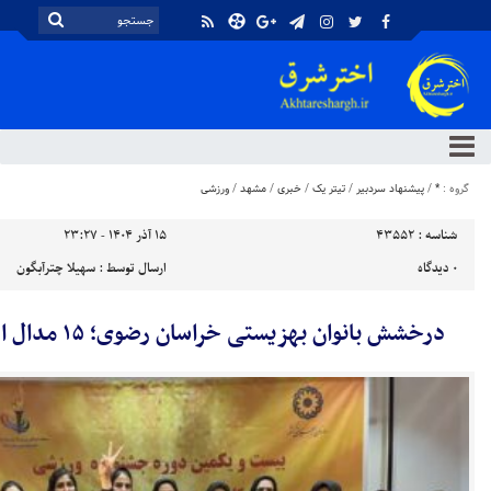
گروه :
*
/
پیشنهاد سردبیر
/
تیتر یک
/
خبری
/
مشهد
/
ورزشی
شناسه :
43552
۱۵ آذر ۱۴۰۴ - ۲۳:۲۷
۰
دیدگاه
ارسال توسط :
سهیلا چترآبگون
درخشش بانوان بهزیستی خراسان رضوی؛ ۱۵ مدال از ۲۰ ورزشکار اعزامی