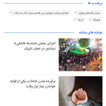
برچسب ها
حجت_الاسلام_خوران
عزاداران هیئت_جوانان_بنی هاشم_عبدل آباد_مه ولات
فرهنگ
کربلا
نوشته های مشابه
اجرای نمایش «سلسله عاشقی»
نیشابور در نجف اشرف
برآورده شدن حاجات، یکی از فواید
خواندن نماز اول وقت