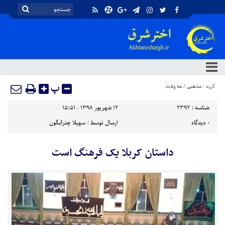
پ
گروه :
مذهبی
/
مه ولات
شناسه :
2392
۱۲ شهریور ۱۳۹۸ - ۱۵:۵۱
۰
دیدگاه
ارسال توسط :
سهیلا چترآبگون
داستان کربلا یک فرهنگ است