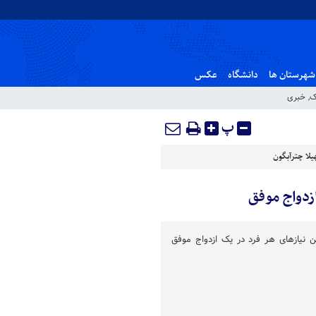
شهرستان ها
دانشگاه
عکس
ک
,
خبری
پ
لا چترآبگون
زدواج موفق
 نیازهای هر فرد در یک ازدواج موفق