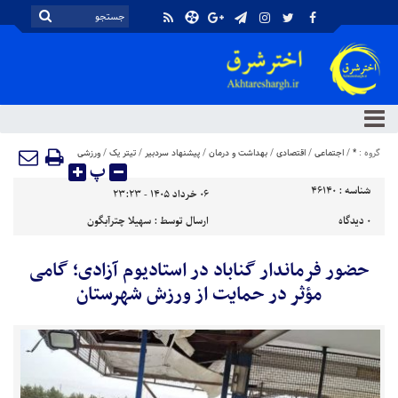
گروه :
*
/
اجتماعی
/
اقتصادی
/
بهداشت و درمان
/
پیشنهاد سردبیر
/
تیتر یک
/
ورزشی
پ
شناسه :
46140
۰۶ خرداد ۱۴۰۵ - ۲۳:۲۳
۰
دیدگاه
ارسال توسط :
سهیلا چترآبگون
حضور فرماندار گناباد در استادیوم آزادی؛ گامی
مؤثر در حمایت از ورزش شهرستان