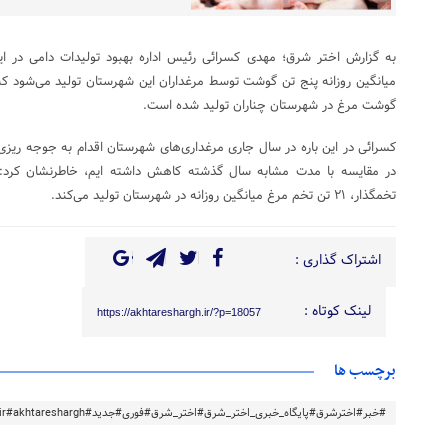
به گزارش اختر شرق؛ مهدی کسرائی رئیس اداره بهبود تولیدات دامی در ای
گوشت مرغ در شهرستان چناران تولید شده است.
تخمگذار، ۲۱ تن تخم مرغ میانگین روزانه در شهرستان تولید می‌کند.
اشتراک گذاری :
لینک کوتاه :
https://akhtareshargh.ir/?p=18057
برچسب ها
#خبر#اخترشرق#پایگاه_خبری_اختر_شرق#اختر_شرق#فوری#جدید#akhtareshargh.ir#akhtareshargh#خراسان#خراسان_رضوی