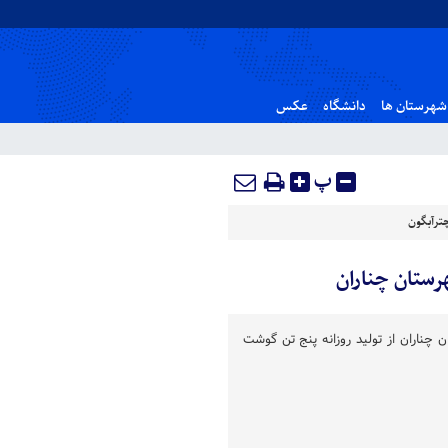
شهرستان ها
دانشگاه
عکس
پ
ترآبگون
چناران از تولید روزانه پنج تن گوشت