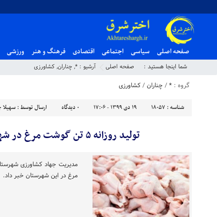
صفحه اصلی
سیاسی
اجتماعی
اقتصادی
فرهنگ و هنر
ورزشی
شما اینجا هستید :
صفحه اصلی
آرشیو :
*
,
چناران
,
کشاورزی
گروه :
*
/
چناران
/
کشاورزی
شناسه :
18057
۱۹ دی ۱۳۹۹ - ۱۷:۰۶
۰
دیدگاه
ارسال توسط :
سهیلا چ
تولید روزانه ۵ تن گوشت مرغ در شهرستان چناران
مدیریت جهاد کشاورزی شهرستان 
مرغ در این شهرستان خبر داد.