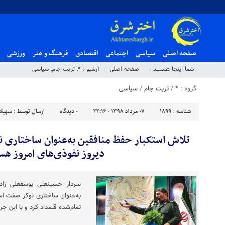
صفحه اصلی
سیاسی
اجتماعی
اقتصادی
فرهنگ و هنر
ورزشی
شما اینجا هستید :
صفحه اصلی
آرشیو :
*
,
تربت جام
,
سیاسی
گروه :
*
/
تربت جام
/
سیاسی
شناسه :
1899
۰۷ مرداد ۱۳۹۸ - ۲۲:۱۶
۰
دیدگاه
ارسال توسط :
سهیلا
تلاش استکبار حفظ منافقین به‌عنوان ساختاری 
دیروز نفوذی‌های امروز هس
سردار حسینعلی یوسفعلی زاد
به‌عنوان ساختاری نوکر صفت اس
تمام‌شده قلمداد کرد و با این جری