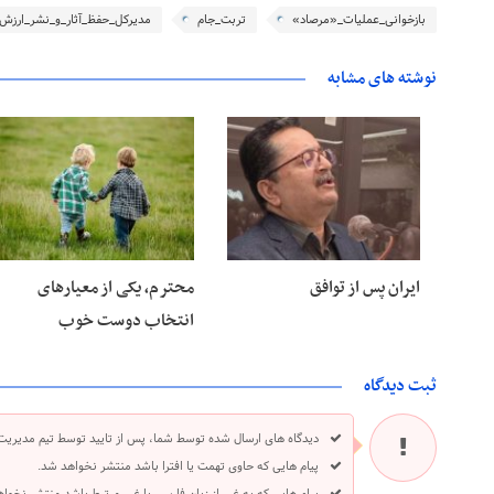
بازخوانی_عملیات_«مرصاد»
تربت_جام
مدیرکل_حفظ_آثار_و_نشر_ارزش
نوشته های مشابه
۲۸ خرداد ۱۴۰۵
۲۸ خرداد ۱۴۰۵
ایران پس از توافق
محترم، یکی از معیارهای
انتخاب دوست خوب
ثبت دیدگاه
دیدگاه های ارسال شده توسط شما، پس از تایید توسط تیم مدیریت
پیام هایی که حاوی تهمت یا افترا باشد منتشر نخواهد شد.