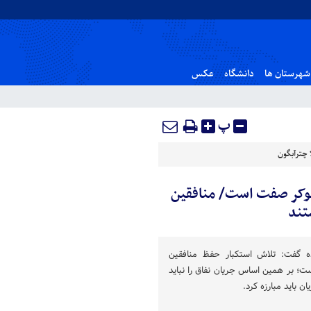
شهرستان ها
دانشگاه
عکس
پ
 چترآبگون
نوکر صفت است/ منافقین
تند
ه گفت: تلاش استکبار حفظ منافقین
ت؛ بر همین اساس جریان نفاق را نباید
ان باید مبارزه کرد.