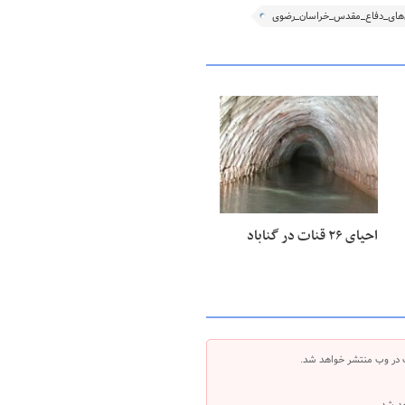
‌های_دفاع_مقدس_خراسان_رضوی
۲۸ خرداد ۱۴۰۵
احیای ۲۶ قنات در گناباد
 در وب منتشر خواهد شد.