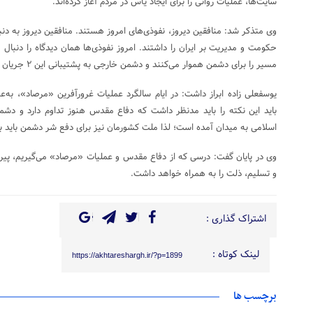
سایت‌ها، عملیات روانی را برای ایجاد یأس در مردم آغاز کرده‌اند.
وی متذکر شد: منافقین دیروز، نفوذی‌های امروز هستند. منافقین دیروز به دنب
مسیر را برای دشمن هموار می‌کنند و دشمن خارجی به پشتیبانی این ۲ جریان حرکت می‌کند.
یوسفعلی زاده ابراز داشت: در ایام سالگرد عملیات غرورآفرین «مرصاد»، به‌ع
باید این نکته را باید مدنظر داشت که دفاع مقدس هنوز تداوم دارد و د
اسلامی به میدان آمده است؛ لذا ملت کشورمان نیز برای دفع شر دشمن باید با
وی در پایان گفت: درسی که از دفاع مقدس و عملیات «مرصاد» می‌گیریم، پی
و تسلیم، ذلت را به همراه خواهد داشت.
اشتراک گذاری :
لینک کوتاه :
https://akhtareshargh.ir/?p=1899
برچسب ها