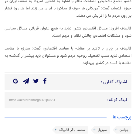
عضو مجمع تشخیص مصلحت نظام با اشاره به آشنایی آمریکا به ضعف ایران در
حوزه اقتصاد، گفت: آمریکایی ها حرف از مذاکره با ایران می زنند اما هر روز فشار
بر روی مردم ما را افزایش می دهند.
قالیباف افزود: مسائل اقتصادی کشور نباید به هیچ عنوان قربانی مسائل سیاسی
شود و مشکلات اقتصادی چالش نظام و مردم است.
قالیباف در پایان با تاکید بر مقابله با مفاسد اقتصادی، گفت: مبارزه با مفاسد
اقتصادی نباید سبب تضعیف روحیه مردم شود و مسئولان باید بیشتر از گذشته به
مقابله با فساد در کشور بپردازند.
اشتراک گذاری :
لینک کوتاه :
https://akhtareshargh.ir/?p=651
برچسب ها
جوانان
سبزوار
محمد_باقر_قالیباف