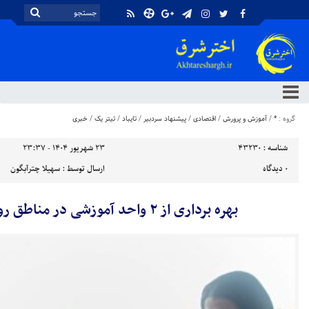
گروه :
*
/
آموزش و پرورش
/
اقتصادی
/
پیشنهاد سردبیر
/
تایباد
/
تیتر یک
/
خبری
شناسه :
43230
۲۳ شهریور ۱۴۰۴ - ۲۳:۳۷
۰
دیدگاه
ارسال توسط :
سهیلا چترآبگون
بهره‌ برداری از ۲ واحد آموزشی در مناطق روستایی تایباد