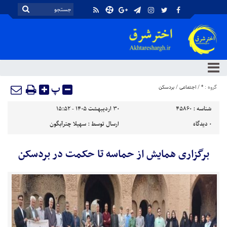
پ
گروه :
*
/
اجتماعی
/
بردسکن
شناسه :
45860
۳۰ اردیبهشت ۱۴۰۵ - ۱۵:۵۲
۰
دیدگاه
ارسال توسط :
سهیلا چترآبگون
برگزاری همایش از حماسه تا حکمت در بردسکن