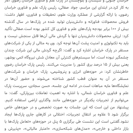
خراسان جنوبی و سیستان و بلوچستان در پارک علم و فناوری خراسان رضوی آغاز
به کار کرد.در ابتدای این مراسم، جواد صفائی، رئیس پارک علم و فناوری خراسان
رضوی، با ارائه گزارشی از عملکرد وزارت علوم، تحقیقات و فناوری، اظهار داشت:
فروش محصولات فناورانه و دانش‌بنیان تولید شده در پارک‌ها در سال گذشته
بیش از ۱۰۰ برابر بودجه پارک‌های علم و فناوری کل کشور بوده است.صفائی تأکید
کرد: ارزش محصولات دانش‌بنیان تنها با گردش مالی آن‌ها قابل سنجش نیست و
باید به تکنولوژی و امنیت پشت آن‌ها توجه کرد. وی به مثالی از یکی از شرکت‌های
مستقر در پارک خراسان اشاره کرد و گفت: اگرچه گردش مالی این شرکت چندان
چشمگیر نبوده است، اما سیستم‌های کنترلی آن معادل شش نیروگاه اتمی بوشهر،
یعنی بیش از ۱۵ درصد برق کشور را مدیریت می‌کنند. رئیس پارک خراسان رضوی
خاطرنشان کرد: در حوزه‌های انرژی و پتروشیمی، پارک خراسان و شرکت‌های
مستقر در آن به عنوان قطب کشور شناخته می‌شوند و حضور آن‌ها در
نمایشگاه‌ها مایه مباهات است.در ادامه این جلسه، حسن سجادی، سرپرست پارک
علم و فناوری خراسان شمالی، با اشاره به اهمیت تعاملات بین‌پارکی، گفت: ما
می‌توانیم از تجربیات یکدیگر در حوزه‌هایی مانند واگذاری اراضی استفاده کنیم.
پیشنهاد من این است که این جلسات به صورت تخصصی و در حوزه‌های خاص
برگزار شود تا علاوه بر انتقال تجربیات، اختلالی در کارهای جاری پارک‌ها ایجاد
نشود.گفتنی است این نشست طی برگزاری ۵ پنل در حوزه‌های «تعامل پارک‌ها با
بازار داخلی و خارجی»، «مدل‌های شبکه‌سازی»، «اعتبار مالیاتی»، «پذیرش و