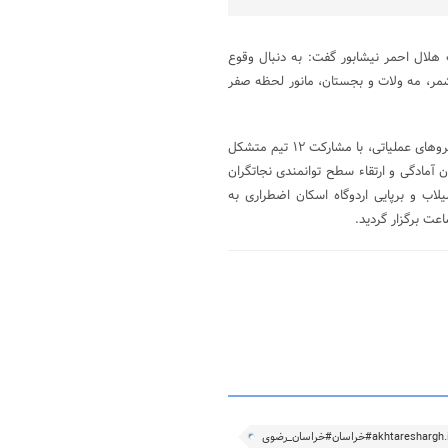
لال احمر نیشابور گفت: به دنبال وقوع
کاشمر، مه ولات و بجستان، مانور لحظه صفر
رئیس جمعیت هلال احمر نیشابور در پایان خاطرنشان کرد: پس از فراخوان نیروهای عملیاتی، با مشارکت ۱۲ تیم متشکل
 آمادگی و ارتقاء سطح توانمندی نجاتگران
اب و برپایی اردوگاه اسکان اضطراری به