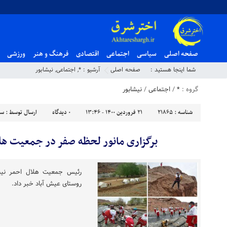
صفحه اصلی
سیاسی
اجتماعی
اقتصادی
فرهنگ و هنر
ورزشی
شما اینجا هستید :
صفحه اصلی
آرشیو :
*
,
اجتماعی
,
نیشابور
گروه :
*
/
اجتماعی
/
نیشابور
شناسه :
21865
۲۱ فروردین ۱۴۰۰ - ۱۳:۴۶
۰
دیدگاه
ارسال توسط :
سه
برگزاری مانور لحظه صفر در جمعیت هلا
رئیس جمعیت هلال احمر نیشاب
روستای عیش آباد خبر داد.