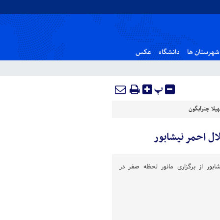
شهرستان ها
دانشگاه
عکس
پ
یلا چترآبگون
ل احمر نیشابور
ور از برگزاری مانور لحظه صفر در