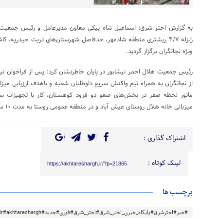
به گزارش اختر شرق؛ اسماعیل شاه بیکی معاون مدیرعامل و رئیس جمعیت ه
زلزله ۴/۷ ریشتری منطقه شادمهر، حدفاصل شهرستان‌های تربت حیدریه، 
ویژه نجاتگران برگزار گردید.
از نجاتگران به همراه تیم واکنش سریع داوطلبان شعبه و باهدف ارزیابی میزان
مانور لحظه صفر در بخش‌های صعو دو فرود کوهستان، کار با تجهیزات سیل
میزبانی خانه هلال روستای عیش آباد و در منطقه عمومی روستا به مدت ۱۰ ساعت برگزار گردید.
اشتراک گذاری :
لینک کوتاه :
https://akhtareshargh.ir/?p=21865
برچسب ها
#خبر#اخترشرق#پایگاه_خبری_اختر_شرق#اختر_شرق#فوری#جدید#akhtareshargh.ir#akhtareshargh#خراسان#خراسان_رضوی