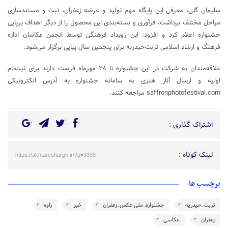
سلیمان گلی، معرفی این پایگاه مهم تولید و عرضه زعفران، ثبت و مستندسازی
مراحل مختلف برداشت، فرآوری و بسته‌بندی این محصول را از دیگر اهداف برپایی
جشنواره اعلام کرد و افزود: این رویداد فرهنگی توسط انجمن عکاسان اداره
فرهنگ و ارشاد اسلامی تربت‌حیدریه برای پنجمین سال پیاپی برگزار می‌شود.
علاقه‌مندان به شرکت در این جشنواره تا ۲۸ مهرماه فرصت دارند برای ثبت‌نام
اولیه و ارسال آثار هنری به سامانه جشنواره به آدرس الکترونیکی
saffronphotofestival.com مراجعه کنند.
اشتراک گذاری :
لینک کوتاه :
https://akhtareshargh.ir/?p=3399
برچسب ها
تربت_حیدریه
جشنواره_ملی عکس_زعفران
خبر
زاوه
زعفران
عکاسی