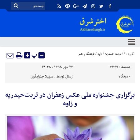
پ
گروه :
*
/
تربت حیدریه
/
زاوه
/
فرهنگ و هنر
شناسه :
3399
۲۳ مهر ۱۳۹۸ - ۱۴:۴۸
۰
دیدگاه
ارسال توسط :
سهیلا چترآبگون
برگزاری جشنواره ملی عکس زعفران در تربت‌حیدریه
و زاوه