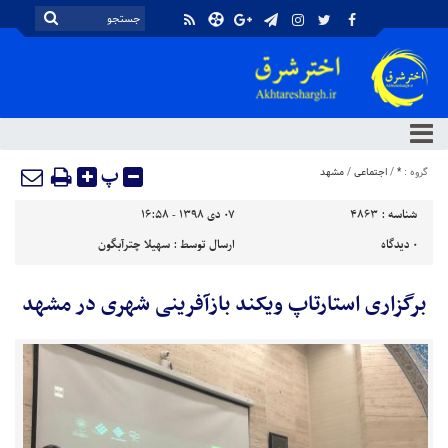
پ
گروه :
*
/
اجتماعی
/
مشهد
شناسه :
4863
۰۷ دی ۱۳۹۸ - ۱۶:۵۸
۰
دیدگاه
ارسال توسط :
سهیلا چترآبگون
برگزاری استارتاپ ویکند بازآفرینی شهری در مشهد