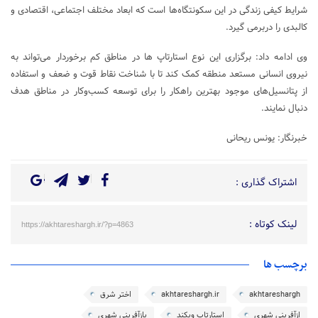
شرایط کیفی زندگی در این سکونتگاه‌ها است که ابعاد مختلف اجتماعی، اقتصادی و
کالبدی را دربرمی گیرد.
وی ادامه داد: برگزاری این نوع استارتاپ ها در مناطق کم برخوردار می‌تواند به
نیروی انسانی مستعد منطقه کمک کند تا با شناخت نقاط قوت و ضعف و استفاده
از پتانسیل‌های موجود بهترین راهکار را برای توسعه کسب‌وکار در مناطق هدف
دنبال نمایند.
خبرنگار: یونس ریحانی
اشتراک گذاری :
لینک کوتاه :
https://akhtareshargh.ir/?p=4863
برچسب ها
akhtareshargh
akhtareshargh.ir
اختر شرق
ازآفرینی شهری
استارتاپ ویکند
بازآفرینی شهری