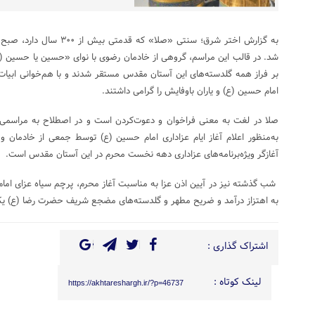
به گزارش اختر شرق؛ سنتی «صلا»
شد. در قالب این مراسم، گروهی از خادمان رضوی با نوای «حسین یا حسین
بر فراز همه گلدسته‌های این آستان مقدس مستقر شدند و با هم‌خوانی ابیات 
امام حسین (ع) و یاران باوفایش را گرامی داشتند.
صلا در لغت به معنی فراخوان و دعوت‌کردن است و در اصطلاح به مراسمی 
به‌منظور اعلام آغاز ایام عزاداری امام حسین (ع) توسط جمعی از خادمان 
آغازگر ویژه‌برنامه‌های عزاداری دهه نخست محرم در این آستان مقدس است.
شب گذشته نیز در آیین اذن عزا به مناسبت آغاز محرم، پرچم سیاه عزای اما
به اهتزاز درآمد و ضریح مطهر و گلدسته‌های مضجع شریف حضرت رضا (ع) ی
اشتراک گذاری :
لینک کوتاه :
https://akhtareshargh.ir/?p=46737