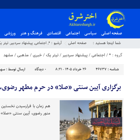
صفحه اصلی
سیاسی
اجتماعی
اقتصادی
فرهنگ و هنر
ورزشی
شما اینجا هستید :
صفحه اصلی
آرشیو :
*
,
اجتماعی
,
پیشنهاد سردبیر
,
تیتر ی
گروه :
*
/
اجتماعی
/
پیشنهاد سردبیر
/
تیتر یک
/
خبری
/
مذهبی
/
مشهد
شناسه :
46737
۲۶ خرداد ۱۴۰۵ - ۸:۲۱
۰
دیدگاه
ارسال توسط :
سهیل
برگزاری آیین سنتی «صلا» در حرم مطهر رضوی، 
هم زمان با فرارسیدن نخستین ر
منور رضوی، آیین سنتی «صلا» ا