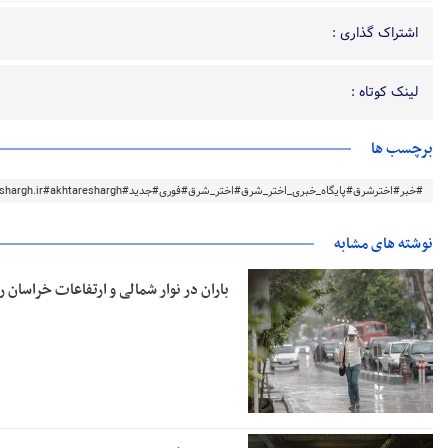
اشتراک گذاری :
لینک کوتاه :
برچسب ها
#خبر#اخترشرق#پایگاه_خبری_اختر_شرق#اختر_شرق#فوری#جدید#akhtareshargh.ir#akhtareshargh#خراسان#خراسان_رضوی
نوشته های مشابه
باران در نوار شمالی و ارتفاعات خراسان 