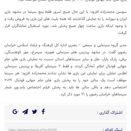
سوسن محمدزاده افزود: با این حال صبح امروز فقط پنج سینما در مشهد بازی
ایران و نیوزلند را به نمایش گذاشتند که همه بلیت‌ های این بازی به فروش رفت و
با وجود اینکه بازی ساعت چهار صبح پخش شد، مورد استقبال تماشاگران قرار
گرفت.
مدیر گروه سینمایی و سمعی – بصری اداره کل فرهنگ و ارشاد اسلامی خراسان
رضوی گفت: در مشهد پردیس‌ های سینمایی هویزه، سیمرغ، مهر کوهسنگی،
برفی، پارک بازار، ملل و سایر سینماهای استان نسبت به نمایش بازی‌ های جام
جهانی فوتبال اعلام آمادگی کردند و فقط ۲ سینمای آفریقا و پردیس سینمایی
اطلس تمایلی برای نمایش این بازی ها نشان ندادند.محمدزاده افزود: هر سینما
موظف است یک سالن خود را به پخش بازی‌ های جام جهانی فوتبال ۲۰۲۶
اختصاص دهد و باقی سالن‌ ها باید به پخش فیلم اختصاص یابد.وی شمار
سینماهای خراسان رضوی را ۲۱ مورد ذکر کرد.
اشتراک گذاری :
لینک کوتاه :
https://akhtareshargh.ir/?p=46755