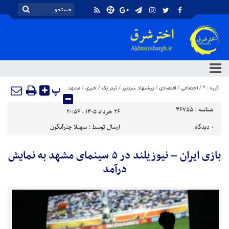
پ
گروه :
*
/
اجتماعی
/
اقتصادی
/
پیشنهاد سردبیر
/
تیتر یک
/
خبری
/
مشهد
شناسه :
46755
۲۶ خرداد ۱۴۰۵ - ۲۰:۵۶
۰
دیدگاه
ارسال توسط :
سهیلا چترآبگون
بازی ایران – نیوزیلند در ۵ سینمای مشهد به نمایش
درآمد