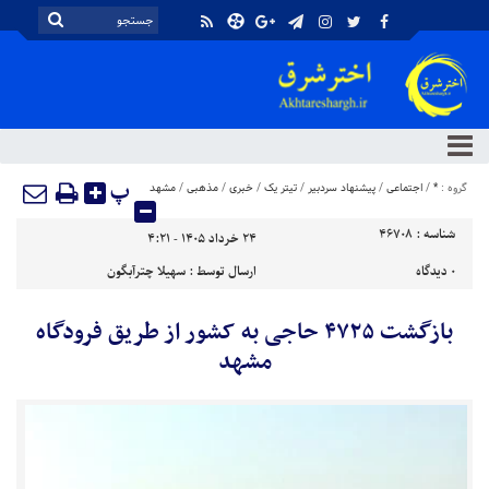
پ
گروه :
*
/
اجتماعی
/
پیشنهاد سردبیر
/
تیتر یک
/
خبری
/
مذهبی
/
مشهد
شناسه :
46708
۲۴ خرداد ۱۴۰۵ - ۴:۲۱
۰
دیدگاه
ارسال توسط :
سهیلا چترآبگون
بازگشت ۴۷۲۵ حاجی به کشور از طریق فرودگاه
مشهد