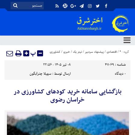
پ
گروه :
*
/
اقتصادی
/
پیشنهاد سردبیر
/
تیتر یک
/
خبری
/
کشاورزی
شناسه :
47069
۰۸ تیر ۱۴۰۵ - ۲۲:۵۶
۰
دیدگاه
ارسال توسط :
سهیلا چترآبگون
بازگشایی سامانه خرید کود‌های کشاورزی در
خراسان رضوی