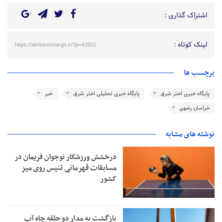
اشتراک گذاری :
لینک کوتاه :
https://akhtareshargh.ir/?p=42652
برچسب ها
پایگاه خبری اختر شرق
پایگاه خبری تحلیلی اختر شرق
خبر
خراسان رضوی
نوشته های مشابه
درخشش ورزشکار نوجوان فریمان در
مسابقات قهرمانی تنیس روی میز
کشور
بازگشت به مدار دو حلقه چاه آب