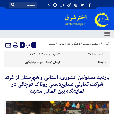
پ
گروه :
*
/
پیشنهاد سردبیر
/
فرهنگ و هنر
/
قوچان
/
مشهد
شناسه :
42652
۲۷ اردیبهشت ۱۴۰۴ - ۹:۲۴
۰
دیدگاه
ارسال توسط :
سهیلا چترآبگون
بازدید مسئولین کشوری، استانی و شهرستان از غرفه
شرکت تعاونی صنایع‌دستی روناک قوچانی در
نمایشگاه بین المللی مشهد