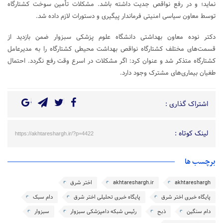
نماید؛ و در رفع نواقص جدیت داشته باشد. مشکلات تأمین سوخت کشتارگاه
توسط معاون سیاسی امنیتی فرماندار پیگیری و دستورات لازم داده شد.
دکتر نوده معاون بهداشتی دانشگاه علوم پزشکی سبزوار ضمن بازدید از
قسمت‌های مختلف کشتارگاه نواقص بهداشت محیطی کشتارگاه را به مدیرعامل
کشتارگاه متذکر شد و عنوان کرد: اگر مشکلات در اسرع وقت رفع نگردد. احتمال
طغیان بیماری‌های مشترک وجود دارد.
اشتراک گذاری :
لینک کوتاه :
https://akhtareshargh.ir/?p=4422
برچسب ها
akhtareshargh
akhtareshargh.ir
اختر شرق
پایگاه خبری اختر شرق
پایگاه خبری تحلیلی اختر شرق
دام سبک
دام سنگین
ذبح
رئیس شبکه دامپزشکی سبزوار
سبزوار