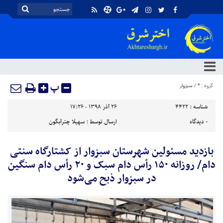
پ
گروه :
*
/
سبزوار
شناسه :
4422
۲۶ آذر ۱۳۹۸ - ۱۷:۲۶
۰
دیدگاه
ارسال توسط :
سهیلا چترآبگون
بازدید مسئولین شهرستان سبزوار از کشتارگاه سنتی
دام/ روزانه ۱۵۰ رأس دام سبک و ۲۰ رأس دام سنگین
در سبزوار ذبح می‌شود