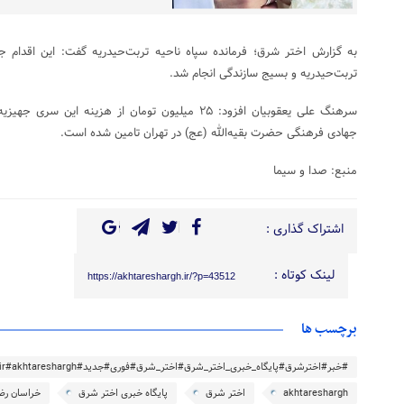
به گزارش اختر شرق؛ فرمانده سپاه ناحیه تربت‌حیدریه گفت: این اقدام 
تربت‌حیدریه و بسیج سازندگی انجام شد.
سرهنگ علی یعقوبیان افزود: ۲۵ میلیون تومان از هزینه 
جهادی فرهنگی حضرت بقیه‌الله (عج) در تهران تامین شده است.
منبع: صدا و سیما
اشتراک گذاری :
لینک کوتاه :
https://akhtareshargh.ir/?p=43512
برچسب ها
#خبر#اخترشرق#پایگاه_خبری_اختر_شرق#اختر_شرق#فوری#جدید#akhtareshargh.ir#akhtareshargh#خراسان#خراسان_رضوی
akhtareshargh
اختر شرق
پایگاه خبری اختر شرق
خراسان رض