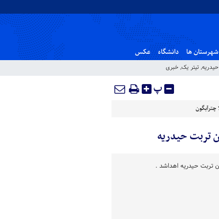
شهرستان ها
دانشگاه
عکس
حیدریه
,
تیتر یک
,
خبری
پ
 چترآبگون