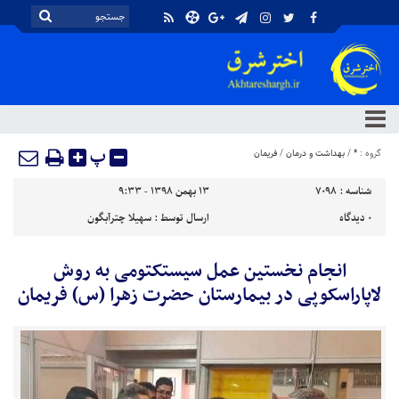
پ
گروه :
*
/
بهداشت و درمان
/
فریمان
شناسه :
7098
۱۳ بهمن ۱۳۹۸ - ۹:۳۳
۰
دیدگاه
ارسال توسط :
سهیلا چترآبگون
انجام نخستین عمل سیستکتومی به روش
لاپاراسکوپی در بیمارستان حضرت زهرا (س) فریمان