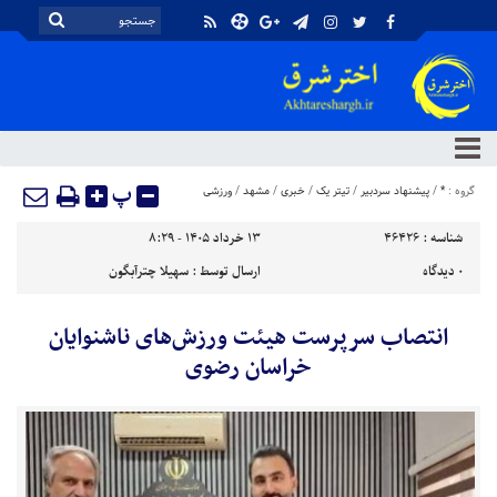
پ
گروه :
*
/
پیشنهاد سردبیر
/
تیتر یک
/
خبری
/
مشهد
/
ورزشی
شناسه :
46426
۱۳ خرداد ۱۴۰۵ - ۸:۲۹
۰
دیدگاه
ارسال توسط :
سهیلا چترآبگون
انتصاب سرپرست هیئت ورزش‌های ناشنوایان
خراسان رضوی