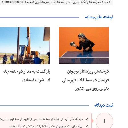
#خبر#اخترشرق#پایگاه_خبری_اختر_شرق#اختر_شرق#فوری#جدید#akhtareshargh.ir#akhtareshargh#خراسان#خراسان_رضوی
نوشته های مشابه
۱۶ مرداد ۱۴۰۵
۱۶ مرداد ۱۴۰۵
درخشش ورزشکار نوجوان
بازگشت به مدار دو حلقه چاه
فریمان در مسابقات قهرمانی
آب شرب نیشابور
تنیس روی میز کشور
ثبت دیدگاه
دیدگاه های ارسال شده توسط شما، پس از تایید توسط تیم مدیریت
پیام هایی که حاوی تهمت یا افترا باشد منتشر نخواهد شد.