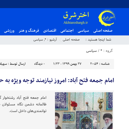
صفحه اصلی
سیاسی
اجتماعی
اقتصادی
فرهنگ و هنر
ورزشی
شما اینجا هستید :
صفحه اصلی
آرشیو :
*
,
سیاسی
گروه :
*
/
سیاسی
شناسه :
20054
۲۷ بهمن ۱۳۹۹ - ۱:۲۳
۰
دیدگاه
ارسال توسط :
سهیلا
امام جمعه فتح آباد: امروز نیازمند توجه ویژه به 
امام جمعه فتح آباد رشتخوار گف
ظالمانه دشمن نگاه مسئولان 
توانمندی‌های داخل است.