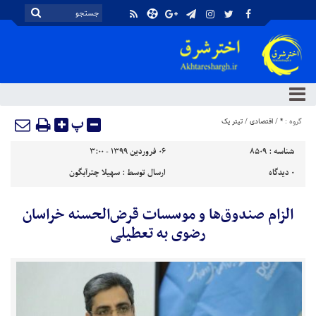
پ
گروه :
*
/
اقتصادی
/
تیتر یک
شناسه :
8509
۰۶ فروردین ۱۳۹۹ - ۳:۰۰
۰
دیدگاه
ارسال توسط :
سهیلا چترآبگون
الزام صندوق‌ها و موسسات قرض‌الحسنه خراسان
رضوی به تعطیلی