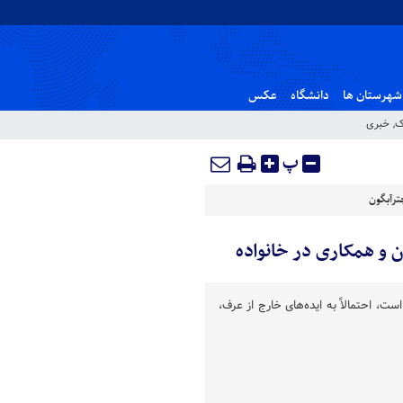
شهرستان ها
دانشگاه
عکس
ک
,
خبری
پ
ترآبگون
 و همکاری در خانواده
ت، احتمالاً به ایده‌های خارج از عرف،