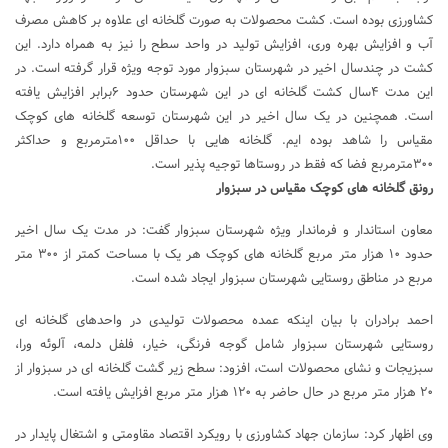
کشاورزی بوده است. کشت محصولات به صورت گلخانه ای علاوه بر کاهش مصرف
آب و افزایش بهره وری، افزایش تولید در واحد سطح را نیز به همراه دارد. این
کشت در چندسال اخیر در شهرستان سبزوار مورد توجه ویژه قرار گرفته است. در
این مدت ۴سال کشت گلخانه ای در این شهرستان حدود ۶برابر افزایش یافته
است. همچنین در یک سال اخیر در این شهرستان توسعه گلخانه های کوچک
مقیاس را شاهد بوده ایم. گلخانه هایی با حداقل ۱۰۰مترمربع و حداکثر
۳۰۰مترمربع فضا که فقط در روستاها توجیه پذیر است.
رونق گلخانه های کوچک مقیاس در سبزوار
معاون استاندار و فرماندار ویژه شهرستان سبزوار گفت: در مدت یک سال اخیر
حدود ۱۰ هزار متر مربع گلخانه های کوچک هر یک با مساحت کمتر از ۳۰۰ متر
مربع در مناطق روستایی شهرستان سبزوار ایجاد شده است.
احمد برادران با بیان اینکه عمده محصولات تولیدی در واحدهای گلخانه ای
روستایی شهرستان سبزوار شامل گوجه فرنگی، خیار، فلفل دلمه، آلوئه ورا،
سبزیجات و نشای محصولات است، افزود: سطح زیر گشت گلخانه ای در سبزوار از
۲۰ هزار متر مربع در حال حاضر به ۱۲۰ هزار متر مربع افزایش یافته است.
وی اظهار کرد: سازمان جهاد کشاورزی با رویکرد اقتصاد مقاومتی و اشتغال پایدار در