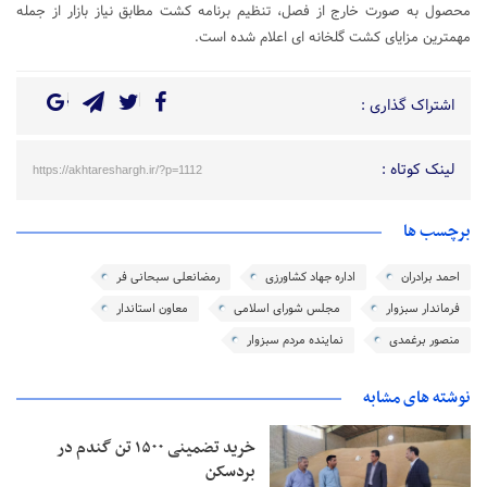
محصول به صورت خارج از فصل، تنظیم برنامه کشت مطابق نیاز بازار از جمله
مهمترین مزایای کشت گلخانه ای اعلام شده است.
اشتراک گذاری :
لینک کوتاه :
https://akhtareshargh.ir/?p=1112
برچسب ها
احمد برادران
اداره جهاد کشاورزی
رمضانعلی سبحانی فر
فرماندار سبزوار
مجلس شورای اسلامی
معاون استاندار
منصور برغمدی
نماینده مردم سبزوار
نوشته های مشابه
خرید تضمینی ۱۵۰۰ تن گندم در
بردسکن