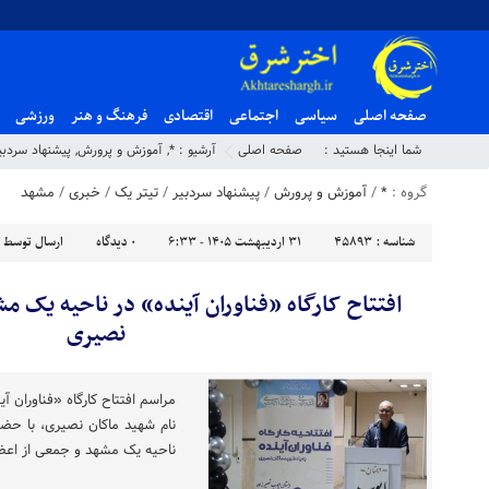
صفحه اصلی
سیاسی
اجتماعی
اقتصادی
فرهنگ و هنر
ورزشی
شما اینجا هستید :
صفحه اصلی
آرشیو :
*
,
آموزش و پرورش
,
پیشنهاد سردبی
گروه :
*
/
آموزش و پرورش
/
پیشنهاد سردبیر
/
تیتر یک
/
خبری
/
مشهد
شناسه :
45893
۳۱ اردیبهشت ۱۴۰۵ - ۶:۳۳
۰
دیدگاه
ارسال توسط 
افتتاح کارگاه «فناوران آینده» در ناحیه یک م
نصیری
مراسم افتتاح کارگاه «فناوران آی
نام شهید ماکان نصیری، با ح
ناحیه یک مشهد و جمعی از اعضا