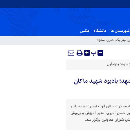
شهرستان ها
دانشگاه
عکس
ر
,
تیتر یک
,
خبری
,
مشهد
پ
:
سهیلا چترآبگون
شهد؛ یادبود شهید ماکان
نده» در دبستان ایوب نصیرزاده، به یاد و
ضور حسن امیری، مدیر آموزش و پرورش
ی شورای معاونین برگزار شد.